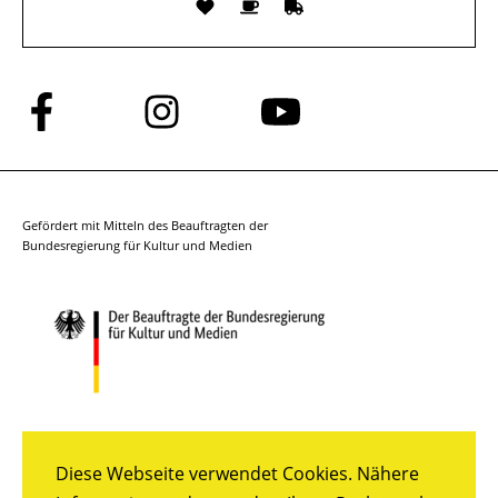
Folge
Folge
Folge
uns
uns
uns
auf
auf
auf
Facebook
Instagram
YouTube
Gefördert mit Mitteln des Beauftragten der
Bundesregierung für Kultur und Medien
Diese Webseite verwendet Cookies. Nähere