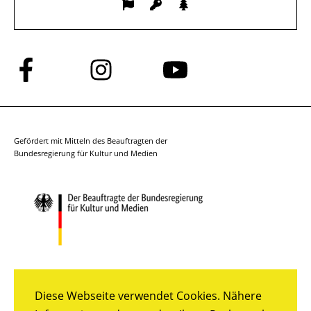
Folge
Folge
Folge
uns
uns
uns
auf
auf
auf
Facebook
Instagram
YouTube
Gefördert mit Mitteln des Beauftragten der
Bundesregierung für Kultur und Medien
Diese Webseite verwendet Cookies. Nähere