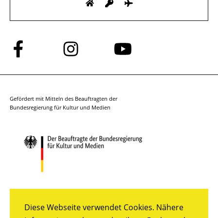
Folge
Folge
Folge
uns
uns
uns
auf
auf
auf
Facebook
Instagram
YouTube
Gefördert mit Mitteln des Beauftragten der
Bundesregierung für Kultur und Medien
Diese Webseite verwendet Cookies. Nähere