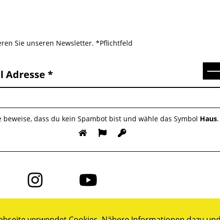
ren Sie unseren Newsletter. *Pflichtfeld
Se
l Adresse
te beweise, dass du kein Spambot bist und wähle das Symbol
Haus
.
Folge
Folge
uns
uns
auf
auf
ok
Instagram
YouTube
bseite verwendet Cookies. Nähere Informationen dazu und 