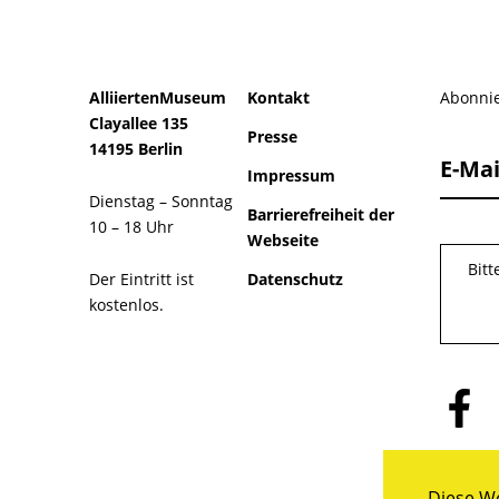
AlliiertenMuseum
Kontakt
Abonnie
Clayallee 135
Presse
14195 Berlin
E-Mai
Impressum
Dienstag – Sonntag
Barrierefreiheit der
10 – 18 Uhr
Webseite
Bit
Der Eintritt ist
Datenschutz
kostenlos.
Folge
uns
auf
Facebo
Diese We