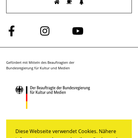
Folge
Folge
Folge
uns
uns
uns
auf
auf
auf
Facebook
Instagram
YouTube
Gefördert mit Mitteln des Beauftragten der
Bundesregierung für Kultur und Medien
Diese Webseite verwendet Cookies. Nähere