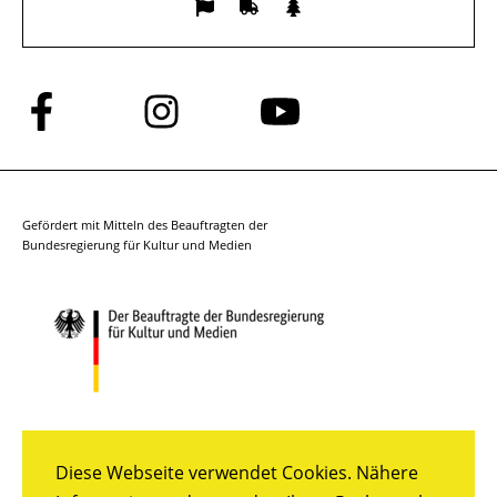
Folge
Folge
Folge
uns
uns
uns
auf
auf
auf
Facebook
Instagram
YouTube
Gefördert mit Mitteln des Beauftragten der
Bundesregierung für Kultur und Medien
Diese Webseite verwendet Cookies. Nähere