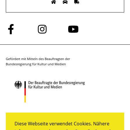
Folge
Folge
Folge
uns
uns
uns
auf
auf
auf
Facebook
Instagram
YouTube
Gefördert mit Mitteln des Beauftragten der
Bundesregierung für Kultur und Medien
Diese Webseite verwendet Cookies. Nähere