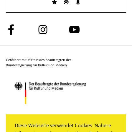
Folge
Folge
Folge
uns
uns
uns
auf
auf
auf
Facebook
Instagram
YouTube
Gefördert mit Mitteln des Beauftragten der
Bundesregierung für Kultur und Medien
Diese Webseite verwendet Cookies. Nähere