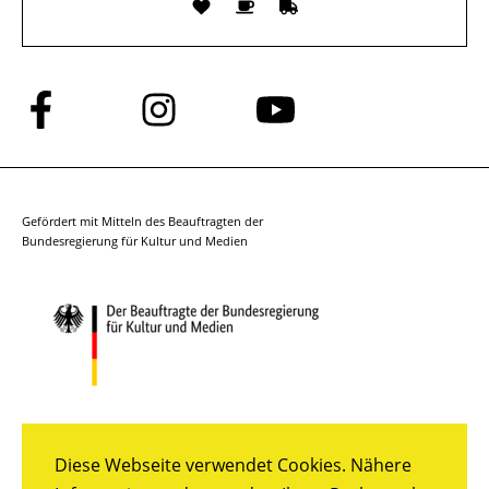
Folge
Folge
Folge
uns
uns
uns
auf
auf
auf
Facebook
Instagram
YouTube
Gefördert mit Mitteln des Beauftragten der
Bundesregierung für Kultur und Medien
Diese Webseite verwendet Cookies. Nähere