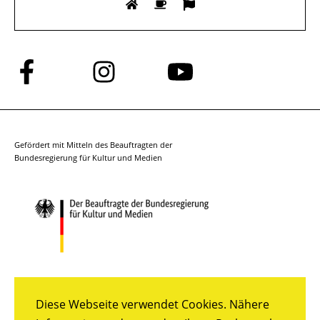
Folge
Folge
Folge
uns
uns
uns
auf
auf
auf
Facebook
Instagram
YouTube
Gefördert mit Mitteln des Beauftragten der
Bundesregierung für Kultur und Medien
Diese Webseite verwendet Cookies. Nähere