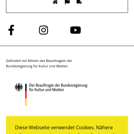
Folge
Folge
Folge
uns
uns
uns
auf
auf
auf
Facebook
Instagram
YouTube
Gefördert mit Mitteln des Beauftragten der
Bundesregierung für Kultur und Medien
Diese Webseite verwendet Cookies. Nähere