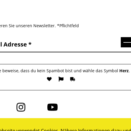
ren Sie unseren Newsletter. *Pflichtfeld
Se
l Adresse
te beweise, dass du kein Spambot bist und wähle das Symbol
Herz
.
Folge
Folge
uns
uns
auf
auf
ok
Instagram
YouTube
bseite verwendet Cookies. Nähere Informationen dazu und 