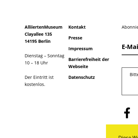
AlliiertenMuseum
Kontakt
Abonnie
Clayallee 135
Presse
14195 Berlin
E-Mai
Impressum
Dienstag – Sonntag
Barrierefreiheit der
10 – 18 Uhr
Webseite
Bit
Der Eintritt ist
Datenschutz
kostenlos.
Folge
uns
auf
Facebo
Diese We