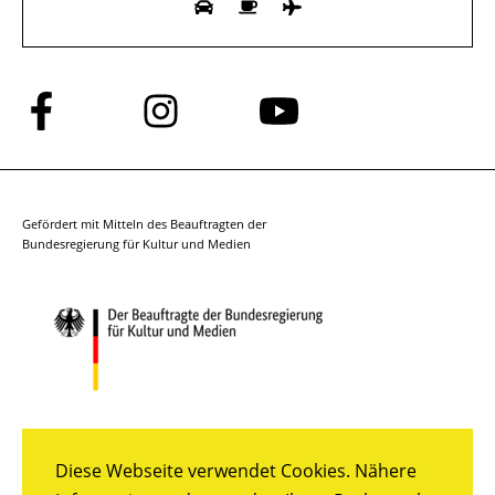
Folge
Folge
Folge
uns
uns
uns
auf
auf
auf
Facebook
Instagram
YouTube
Gefördert mit Mitteln des Beauftragten der
Bundesregierung für Kultur und Medien
Diese Webseite verwendet Cookies. Nähere