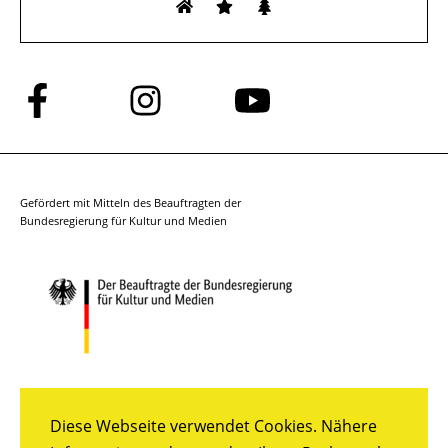
Folge
Folge
Folge
uns
uns
uns
auf
auf
auf
Facebook
Instagram
YouTube
Gefördert mit Mitteln des Beauftragten der
Bundesregierung für Kultur und Medien
Diese Webseite verwendet Cookies. Nähere