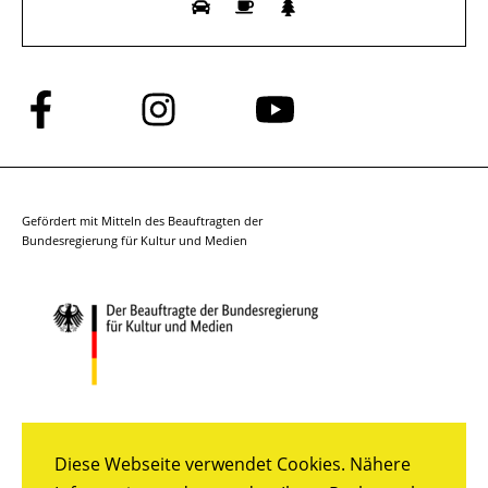
Folge
Folge
Folge
uns
uns
uns
auf
auf
auf
Facebook
Instagram
YouTube
Gefördert mit Mitteln des Beauftragten der
Bundesregierung für Kultur und Medien
Diese Webseite verwendet Cookies. Nähere