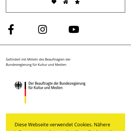
Folge
Folge
Folge
uns
uns
uns
auf
auf
auf
Facebook
Instagram
YouTube
Gefördert mit Mitteln des Beauftragten der
Bundesregierung für Kultur und Medien
Diese Webseite verwendet Cookies. Nähere