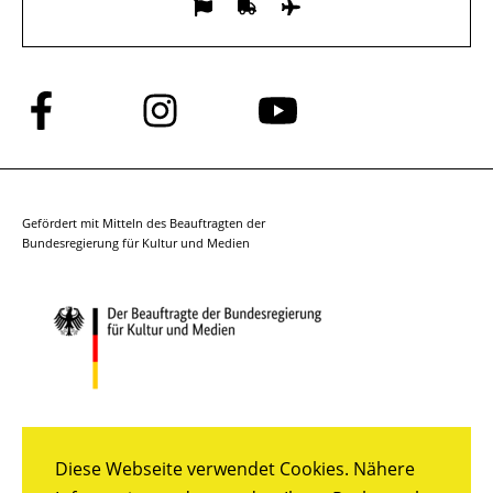
Folge
Folge
Folge
uns
uns
uns
auf
auf
auf
Facebook
Instagram
YouTube
Gefördert mit Mitteln des Beauftragten der
Bundesregierung für Kultur und Medien
Diese Webseite verwendet Cookies. Nähere