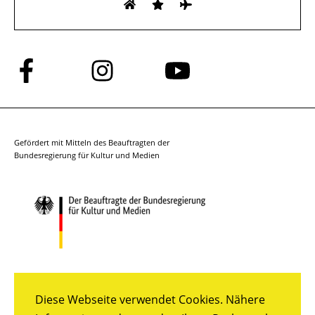
Folge
Folge
Folge
uns
uns
uns
auf
auf
auf
Facebook
Instagram
YouTube
Gefördert mit Mitteln des Beauftragten der
Bundesregierung für Kultur und Medien
Diese Webseite verwendet Cookies. Nähere