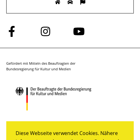
Folge
Folge
Folge
uns
uns
uns
auf
auf
auf
Facebook
Instagram
YouTube
Gefördert mit Mitteln des Beauftragten der
Bundesregierung für Kultur und Medien
Diese Webseite verwendet Cookies. Nähere