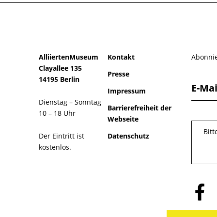
AlliiertenMuseum
Kontakt
Abonnie
Clayallee 135
Presse
14195 Berlin
E-Mai
Impressum
Dienstag – Sonntag
Barrierefreiheit der
10 – 18 Uhr
Webseite
Bit
Der Eintritt ist
Datenschutz
kostenlos.
Folge
uns
auf