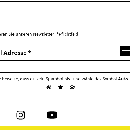
ren Sie unseren Newsletter. *Pflichtfeld
Se
l Adresse
te beweise, dass du kein Spambot bist und wähle das Symbol
Auto
.
Folge
Folge
uns
uns
auf
auf