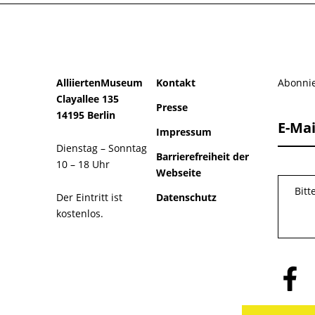
AlliiertenMuseum
Kontakt
Abonnie
Clayallee 135
Presse
14195 Berlin
E-Mai
Impressum
Dienstag – Sonntag
Barrierefreiheit der
10 – 18 Uhr
Webseite
Bitt
Der Eintritt ist
Datenschutz
kostenlos.
Folge
uns
auf