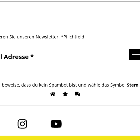
ren Sie unseren Newsletter. *Pflichtfeld
Se
l Adresse
e beweise, dass du kein Spambot bist und wähle das Symbol
Stern
.
Folge
Folge
uns
uns
auf
auf