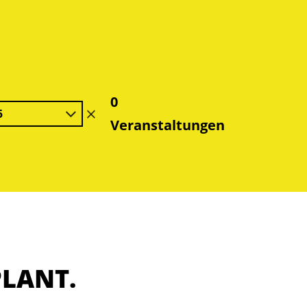
0
5
Filter
Veranstaltungen
löschen
PLANT.