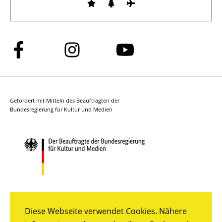
Folge
Folge
Folge
uns
uns
uns
auf
auf
auf
Facebook
Instagram
YouTube
Gefördert mit Mitteln des Beauftragten der
Bundesregierung für Kultur und Medien
Diese Webseite verwendet Cookies. Nähere