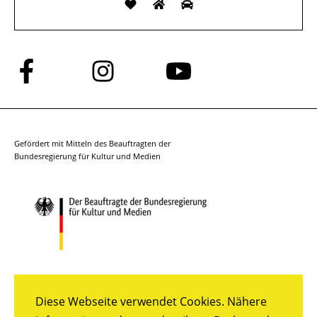
Folge
Folge
Folge
uns
uns
uns
auf
auf
auf
Facebook
Instagram
YouTube
Gefördert mit Mitteln des Beauftragten der
Bundesregierung für Kultur und Medien
Diese Webseite verwendet Cookies. Nähere