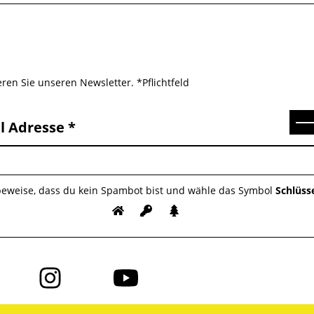
ren Sie unseren Newsletter. *Pflichtfeld
Se
l Adresse
 beweise, dass du kein Spambot bist und wähle das Symbol
Schlüss
Folge
Folge
uns
uns
auf
auf