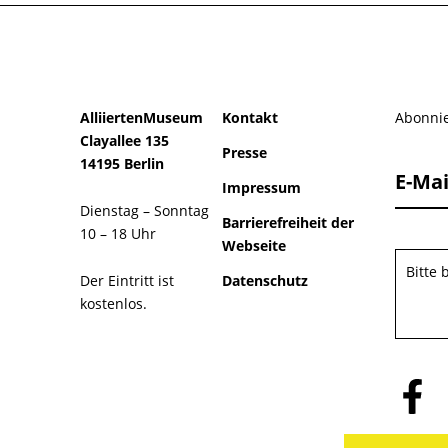
AlliiertenMuseum
Kontakt
Abonnie
Clayallee 135
Presse
14195 Berlin
E-Mai
Impressum
Dienstag – Sonntag
Barrierefreiheit der
10 – 18 Uhr
Webseite
Bitte
Der Eintritt ist
Datenschutz
kostenlos.
Folge
uns
auf