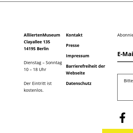
AlliiertenMuseum
Kontakt
Abonnie
Clayallee 135
Presse
14195 Berlin
E-Mai
Impressum
Dienstag – Sonntag
Barrierefreiheit der
10 – 18 Uhr
Webseite
Bitt
Der Eintritt ist
Datenschutz
kostenlos.
Folge
uns
auf