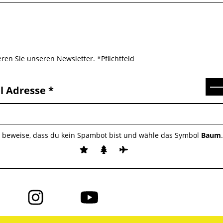
ren Sie unseren Newsletter. *Pflichtfeld
Se
l Adresse
e beweise, dass du kein Spambot bist und wähle das Symbol
Baum
Folge
Folge
uns
uns
auf
auf