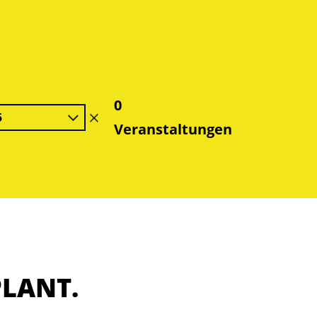
0
5
Filter
Veranstaltungen
löschen
PLANT.