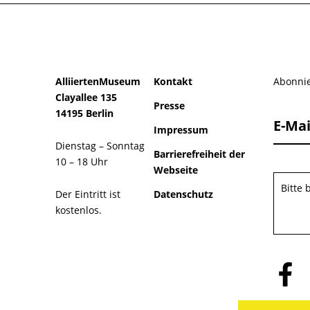
AlliiertenMuseum
Kontakt
Abonnie
Clayallee 135
Presse
14195 Berlin
E-Mai
Impressum
Dienstag – Sonntag
Barrierefreiheit der
10 – 18 Uhr
Webseite
Bitte
Der Eintritt ist
Datenschutz
kostenlos.
Folge
uns
auf