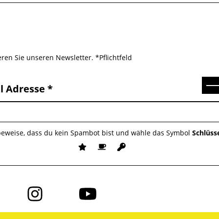
ren Sie unseren Newsletter. *Pflichtfeld
Se
l Adresse
 beweise, dass du kein Spambot bist und wähle das Symbol
Schlüss
Folge
Folge
uns
uns
auf
auf