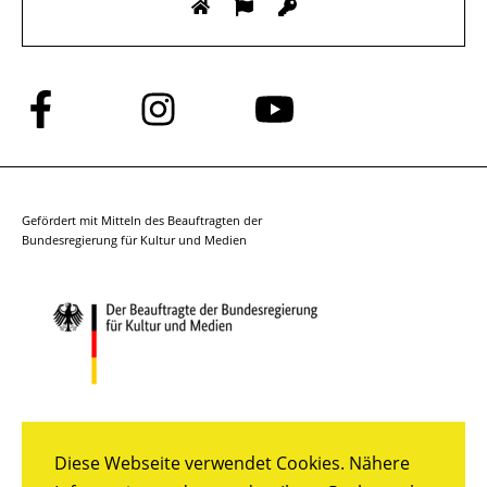
Folge
Folge
Folge
uns
uns
uns
auf
auf
auf
Facebook
Instagram
YouTube
Gefördert mit Mitteln des Beauftragten der
Bundesregierung für Kultur und Medien
Diese Webseite verwendet Cookies. Nähere