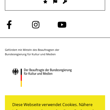
Folge
Folge
Folge
uns
uns
uns
auf
auf
auf
Facebook
Instagram
YouTube
Gefördert mit Mitteln des Beauftragten der
Bundesregierung für Kultur und Medien
Diese Webseite verwendet Cookies. Nähere