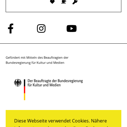
Folge
Folge
Folge
uns
uns
uns
auf
auf
auf
Facebook
Instagram
YouTube
Gefördert mit Mitteln des Beauftragten der
Bundesregierung für Kultur und Medien
Diese Webseite verwendet Cookies. Nähere