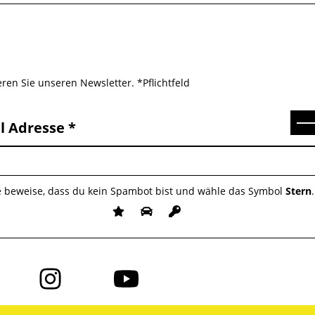
ren Sie unseren Newsletter. *Pflichtfeld
Se
l Adresse
e beweise, dass du kein Spambot bist und wähle das Symbol
Stern
.
Folge
Folge
uns
uns
auf
auf