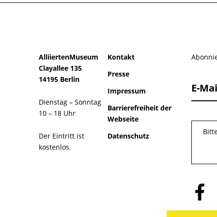
AlliiertenMuseum
Kontakt
Abonnie
Clayallee 135
Presse
14195 Berlin
E-Mai
Impressum
Dienstag – Sonntag
Barrierefreiheit der
10 – 18 Uhr
Webseite
Bitt
Der Eintritt ist
Datenschutz
kostenlos.
Folge
uns
auf