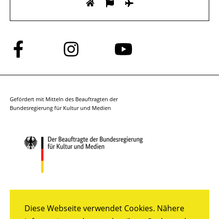
Folge
Folge
Folge
uns
uns
uns
auf
auf
auf
Facebook
Instagram
YouTube
Gefördert mit Mitteln des Beauftragten der
Bundesregierung für Kultur und Medien
Diese Webseite verwendet Cookies. Nähere