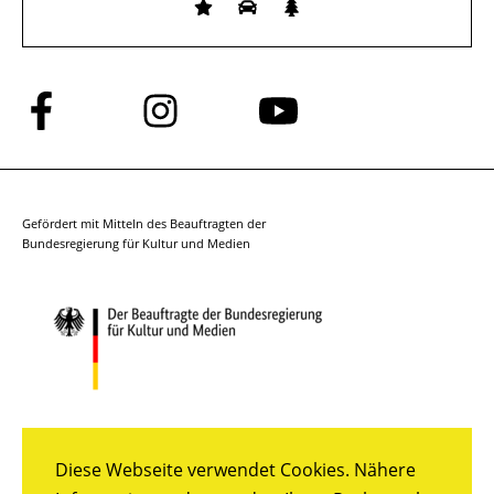
Folge
Folge
Folge
uns
uns
uns
auf
auf
auf
Facebook
Instagram
YouTube
Gefördert mit Mitteln des Beauftragten der
Bundesregierung für Kultur und Medien
Diese Webseite verwendet Cookies. Nähere