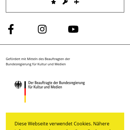
Folge
Folge
Folge
uns
uns
uns
auf
auf
auf
Facebook
Instagram
YouTube
Gefördert mit Mitteln des Beauftragten der
Bundesregierung für Kultur und Medien
Diese Webseite verwendet Cookies. Nähere