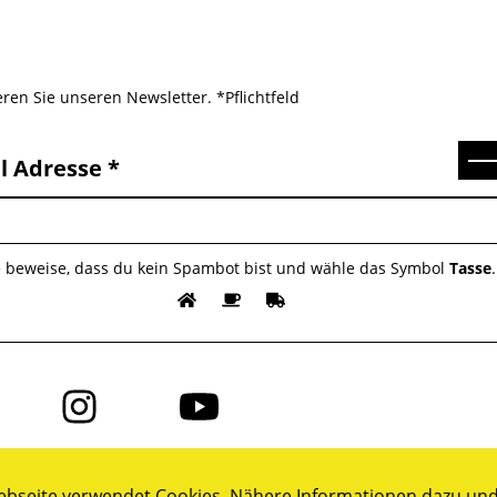
ren Sie unseren Newsletter. *Pflichtfeld
Se
l Adresse
e beweise, dass du kein Spambot bist und wähle das Symbol
Tasse
.
Folge
Folge
uns
uns
auf
auf
ok
Instagram
YouTube
bseite verwendet Cookies. Nähere Informationen dazu und 