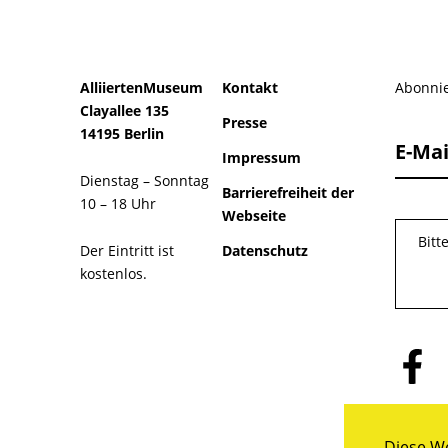
AlliiertenMuseum
Kontakt
Abonnie
Clayallee 135
Presse
14195 Berlin
E-Mai
Impressum
Dienstag – Sonntag
Barrierefreiheit der
10 – 18 Uhr
Webseite
Bitt
Der Eintritt ist
Datenschutz
kostenlos.
Folge
uns
auf
Facebo
Diese We