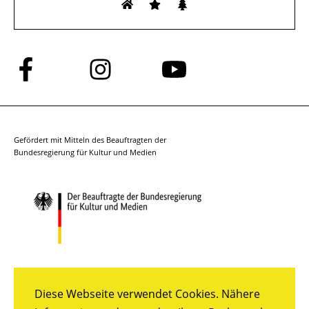
Folge
Folge
Folge
uns
uns
uns
auf
auf
auf
Facebook
Instagram
YouTube
Gefördert mit Mitteln des Beauftragten der
Bundesregierung für Kultur und Medien
Diese Webseite verwendet Cookies. Nähere