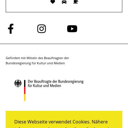
Folge
Folge
Folge
uns
uns
uns
auf
auf
auf
Facebook
Instagram
YouTube
Gefördert mit Mitteln des Beauftragten der
Bundesregierung für Kultur und Medien
Diese Webseite verwendet Cookies. Nähere