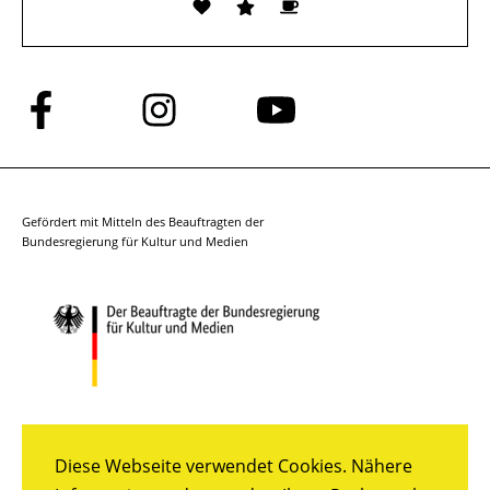
Folge
Folge
Folge
uns
uns
uns
auf
auf
auf
Facebook
Instagram
YouTube
Gefördert mit Mitteln des Beauftragten der
Bundesregierung für Kultur und Medien
Diese Webseite verwendet Cookies. Nähere