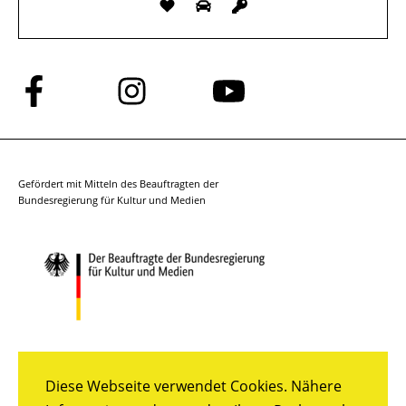
Folge
Folge
Folge
uns
uns
uns
auf
auf
auf
Facebook
Instagram
YouTube
Gefördert mit Mitteln des Beauftragten der
Bundesregierung für Kultur und Medien
Diese Webseite verwendet Cookies. Nähere