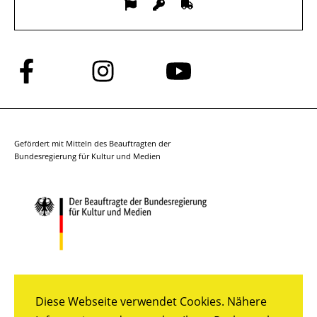
Folge
Folge
Folge
uns
uns
uns
auf
auf
auf
Facebook
Instagram
YouTube
Gefördert mit Mitteln des Beauftragten der
Bundesregierung für Kultur und Medien
Diese Webseite verwendet Cookies. Nähere