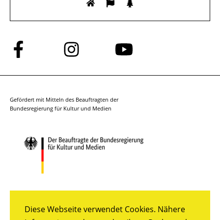
Folge
Folge
Folge
uns
uns
uns
auf
auf
auf
Facebook
Instagram
YouTube
Gefördert mit Mitteln des Beauftragten der
Bundesregierung für Kultur und Medien
Diese Webseite verwendet Cookies. Nähere