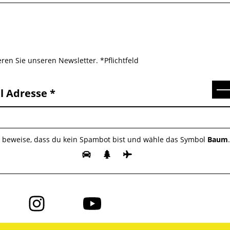
ren Sie unseren Newsletter. *Pflichtfeld
Se
l Adresse
e beweise, dass du kein Spambot bist und wähle das Symbol
Baum
Folge
Folge
uns
uns
auf
auf