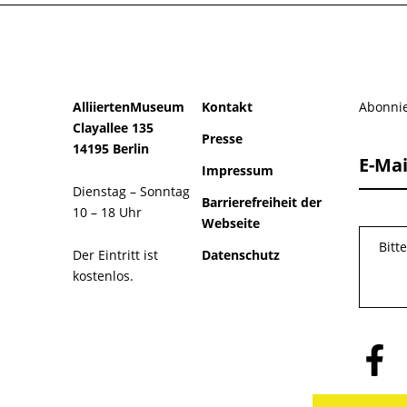
AlliiertenMuseum
Kontakt
Abonnie
Clayallee 135
Presse
14195 Berlin
E-Mai
Impressum
Dienstag – Sonntag
Barrierefreiheit der
10 – 18 Uhr
Webseite
Bitt
Der Eintritt ist
Datenschutz
kostenlos.
Folge
uns
auf