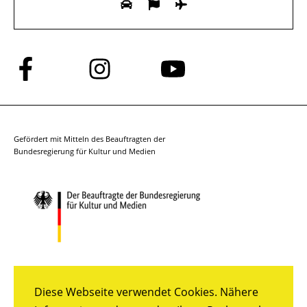
Folge
Folge
Folge
uns
uns
uns
auf
auf
auf
Facebook
Instagram
YouTube
Gefördert mit Mitteln des Beauftragten der
Bundesregierung für Kultur und Medien
Diese Webseite verwendet Cookies. Nähere