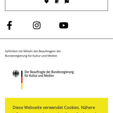
Folge
Folge
Folge
uns
uns
uns
auf
auf
auf
Facebook
Instagram
YouTube
Gefördert mit Mitteln des Beauftragten der
Bundesregierung für Kultur und Medien
Diese Webseite verwendet Cookies. Nähere