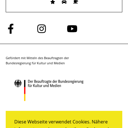
Folge
Folge
Folge
uns
uns
uns
auf
auf
auf
Facebook
Instagram
YouTube
Gefördert mit Mitteln des Beauftragten der
Bundesregierung für Kultur und Medien
Diese Webseite verwendet Cookies. Nähere