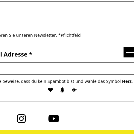
ren Sie unseren Newsletter. *Pflichtfeld
Se
l Adresse
te beweise, dass du kein Spambot bist und wähle das Symbol
Herz
.
Folge
Folge
uns
uns
auf
auf