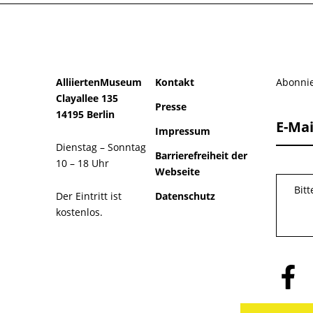
AlliiertenMuseum
Kontakt
Abonnie
Clayallee 135
Presse
14195 Berlin
E-Mai
Impressum
Dienstag – Sonntag
Barrierefreiheit der
10 – 18 Uhr
Webseite
Bit
Der Eintritt ist
Datenschutz
kostenlos.
Folge
uns
auf