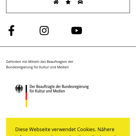
Folge
Folge
Folge
uns
uns
uns
auf
auf
auf
Facebook
Instagram
YouTube
Gefördert mit Mitteln des Beauftragten der
Bundesregierung für Kultur und Medien
Diese Webseite verwendet Cookies. Nähere