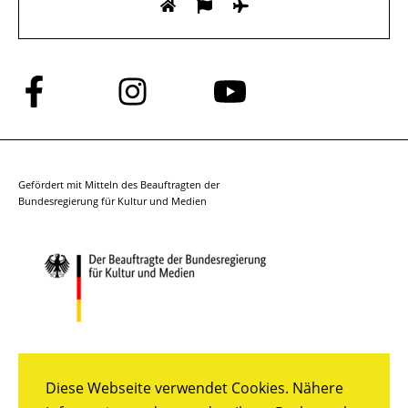
Folge
Folge
Folge
uns
uns
uns
auf
auf
auf
Facebook
Instagram
YouTube
Gefördert mit Mitteln des Beauftragten der
Bundesregierung für Kultur und Medien
Diese Webseite verwendet Cookies. Nähere