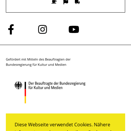
Folge
Folge
Folge
uns
uns
uns
auf
auf
auf
Facebook
Instagram
YouTube
Gefördert mit Mitteln des Beauftragten der
Bundesregierung für Kultur und Medien
Diese Webseite verwendet Cookies. Nähere