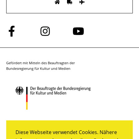
Folge
Folge
Folge
uns
uns
uns
auf
auf
auf
Facebook
Instagram
YouTube
Gefördert mit Mitteln des Beauftragten der
Bundesregierung für Kultur und Medien
Diese Webseite verwendet Cookies. Nähere