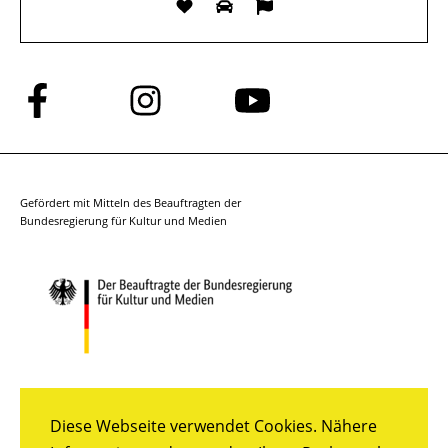
Folge
Folge
Folge
uns
uns
uns
auf
auf
auf
Facebook
Instagram
YouTube
Gefördert mit Mitteln des Beauftragten der
Bundesregierung für Kultur und Medien
Diese Webseite verwendet Cookies. Nähere